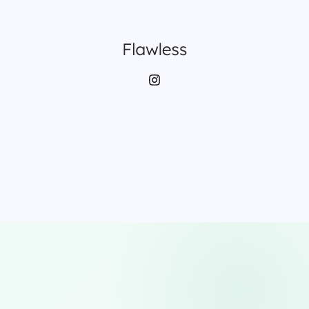
—
8
लक्षण,
असली
कारण
और
सस्ते
घरेलू
solutions
2026