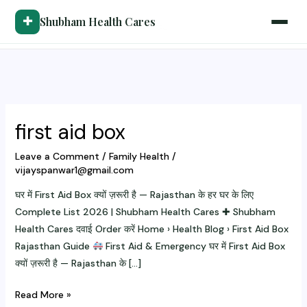
Skip
✚
Shubham Health Cares
to
content
first aid box
Leave a Comment
/
Family Health
/
vijayspanwar1@gmail.com
घर में First Aid Box क्यों ज़रूरी है — Rajasthan के हर घर के लिए
Complete List 2026 | Shubham Health Cares ✚ Shubham
Health Cares दवाई Order करें Home › Health Blog › First Aid Box
Rajasthan Guide
First Aid & Emergency घर में First Aid Box
क्यों ज़रूरी है — Rajasthan के […]
first
Read More »