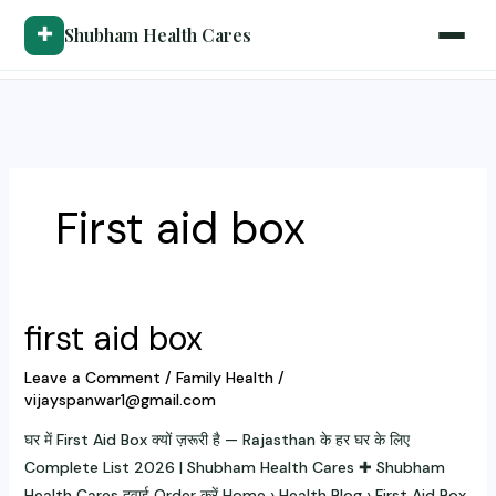
Skip
✚
Shubham Health Cares
to
content
First aid box
first aid box
Leave a Comment
/
Family Health
/
vijayspanwar1@gmail.com
घर में First Aid Box क्यों ज़रूरी है — Rajasthan के हर घर के लिए
Complete List 2026 | Shubham Health Cares ✚ Shubham
Health Cares दवाई Order करें Home › Health Blog › First Aid Box